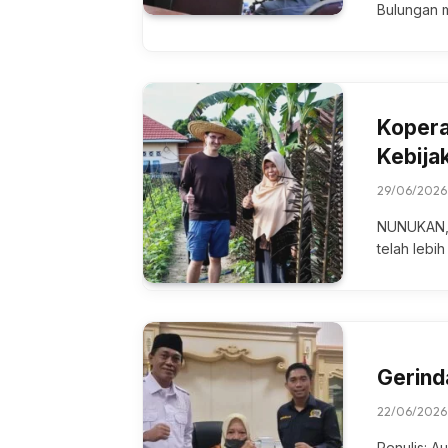
Bulungаn 
Kopera
Kebija
29/06/2026
NUNUKAN, 
tеlаh lebi
Gerind
22/06/2026
Penulis: A