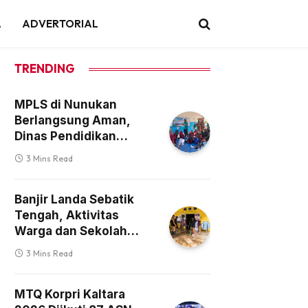
A
ADVERTORIAL
TRENDING
MPLS di Nunukan
Berlangsung Aman,
Dinas Pendidikan
Turunkan Tim
3 Mins Read
Monitoring
Banjir Landa Sebatik
Tengah, Aktivitas
Warga dan Sekolah
Terdampak
3 Mins Read
MTQ Korpri Kaltara