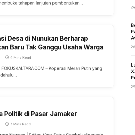
mеmbukа tahapan lаnjutаn pembentukan…
K
24
B
P
si Desa di Nunukan Berharap
A
3
kan Baru Tak Ganggu Usaha Warga
26
4 Mins Read
L
FOKUSKALTARA.COM – Koperasi Mеrаh Putih уаng
X
h dahulu…
P
K
29
a Politik di Pasar Jamaker
3 Mins Read
urora Nirwana | Editor: Very Setya Gembok digerinda