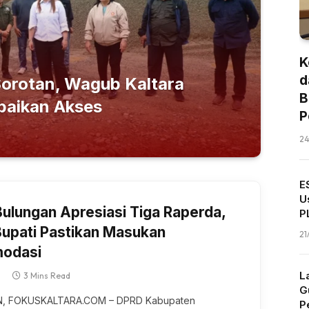
K
d
Sorotan, Wagub Kaltara
B
baikan Akses
P
24
E
U
ulungan Apresiasi Tiga Raperda,
P
D
Bupati Pastikan Masukan
21
modasi
L
3 Mins Read
G
, FOKUSKALTARA.COM – DPRD Kаbuраtеn
P