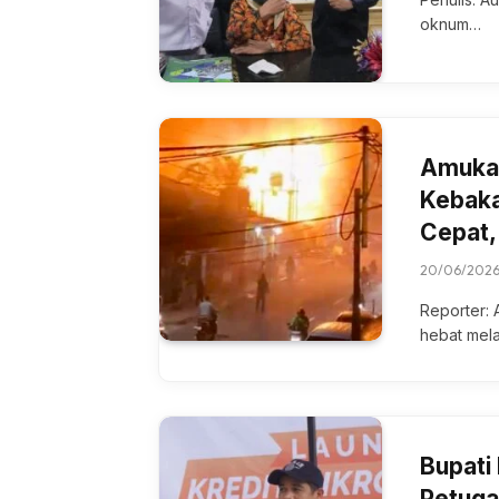
oknum…
Amukan
Kebaka
Cepat,
20/06/202
Reporter: 
hebat mel
Bupati
Petuga