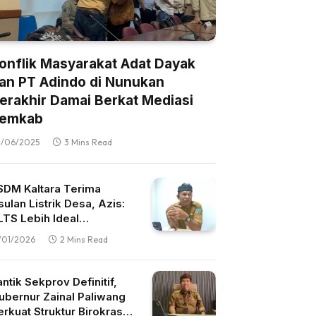
onflik Masyarakat Adat Dayak
an PT Adindo di Nunukan
erakhir Damai Berkat Mediasi
emkab
/06/2025
3 Mins Read
SDM Kaltara Terima
sulan Listrik Desa, Azis:
LTS Lebih Ideal
ibanding Mikrohidro
/01/2026
2 Mins Read
antik Sekprov Definitif,
ubernur Zainal Paliwang
erkuat Struktur Birokrasi