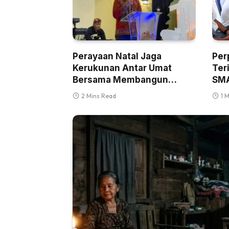
Perayaan Natal Jaga
Per
Kerukunan Antar Umat
Ter
Bersama Membangun
SMA
Kaltara
Ten
2 Mins Read
1 