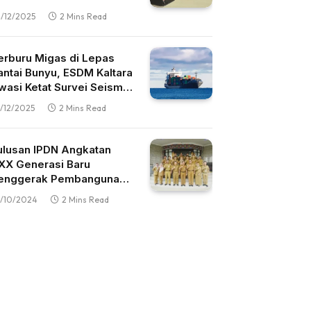
altara
/12/2025
2 Mins Read
erburu Migas di Lepas
antai Bunyu, ESDM Kaltara
wasi Ketat Survei Seismik
D
/12/2025
2 Mins Read
ulusan IPDN Angkatan
XX Generasi Baru
enggerak Pembangunan
altara
/10/2024
2 Mins Read