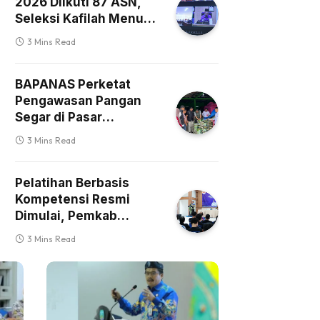
2026 Diikuti 87 ASN,
Seleksi Kafilah Menuju
Nasional
3 Mins Read
BAPANAS Perketat
Pengawasan Pangan
Segar di Pasar
Tradisional Nunukan
3 Mins Read
Pelatihan Berbasis
Kompetensi Resmi
Dimulai, Pemkab
Malinau Siapkan SDM
3 Mins Read
Unggul