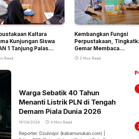
pustakaan Kaltara
Kembangkan Fungsi
ima Kunjungan Siswa
Perpustakaan, Tingkatk
N 1 Tanjung Palas
Gemar Membaca
gah
Masyarakat Kaltara
Min Read
2 Mins Read
P
Warga Sebatik 40 Tahun
Menanti Listrik PLN di Tengah
Demam Piala Dunia 2026
19/06/2026
4 Mins Read
Reporter: Dzulviqor (kabarnunukan.com) |