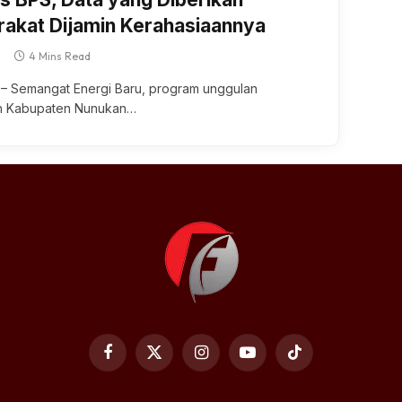
akat Dijamin Kerahasiaannya
4 Mins Read
 Semangat Energi Baru, program unggulan
h Kabupaten Nunukan…
Facebook
X
Instagram
YouTube
TikTok
(Twitter)