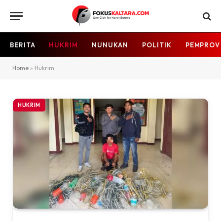
BERITA
HUKRIM
NUNUKAN
POLITIK
PEMPROV
Home
»
Hukrim
HUKRIM