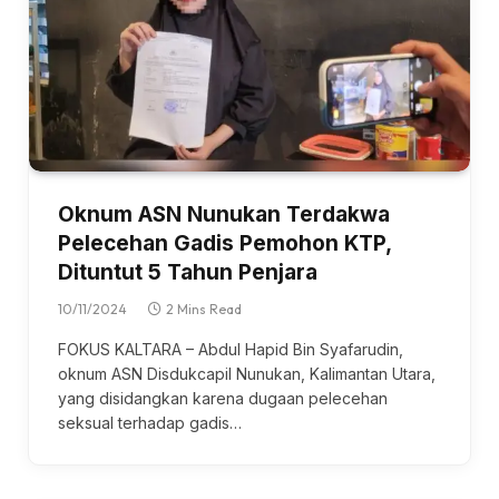
Oknum ASN Nunukan Terdakwa
Pelecehan Gadis Pemohon KTP,
Dituntut 5 Tahun Penjara
10/11/2024
2 Mins Read
FOKUS KALTARA – Abdul Hapid Bin Syafarudin,
oknum ASN Disdukcapil Nunukan, Kalimantan Utara,
yang disidangkan karena dugaan pelecehan
seksual terhadap gadis…