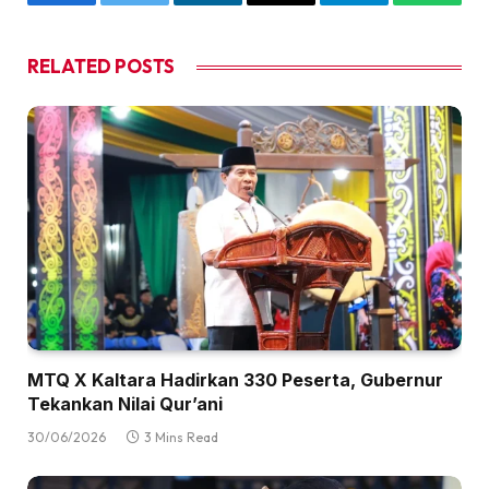
Facebook
Twitter
LinkedIn
Email
Telegram
WhatsA
RELATED
POSTS
MTQ X Kaltara Hadirkan 330 Peserta, Gubernur
Tekankan Nilai Qur’ani
30/06/2026
3 Mins Read