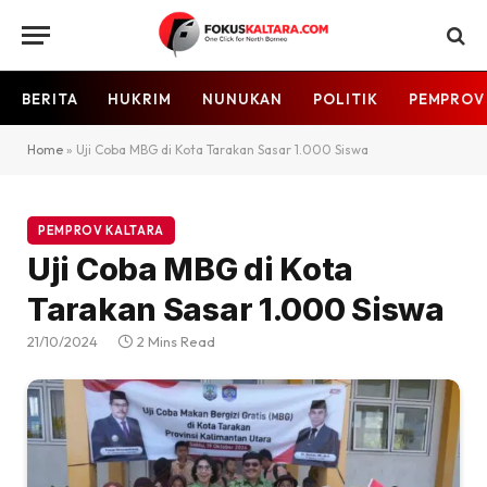
BERITA
HUKRIM
NUNUKAN
POLITIK
PEMPROV
Home
»
Uji Coba MBG di Kota Tarakan Sasar 1.000 Siswa
PEMPROV KALTARA
Uji Coba MBG di Kota
Tarakan Sasar 1.000 Siswa
21/10/2024
2 Mins Read