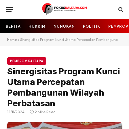
BERITA
HUKRIM
NUNUKAN
POLITIK
PEMPROV
Home
»
Sinergisitas Program Kunci Utama Percepatan Pembangunan Wilayah Perbatasan
PEMPROV KALTARA
Sinergisitas Program Kunci
Utama Percepatan
Pembangunan Wilayah
Perbatasan
12/11/2024
2 Mins Read