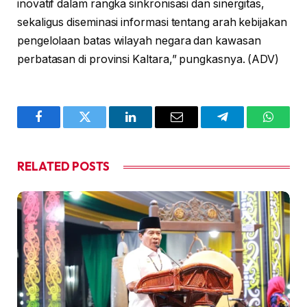
inovatif dalam rangka sinkronisasi dan sinergitas,
sekaligus diseminasi informasi tentang arah kebijakan
pengelolaan batas wilayah negara dan kawasan
perbatasan di provinsi Kaltara,” pungkasnya. (ADV)
Facebook
Twitter
LinkedIn
Email
Telegram
WhatsA
RELATED
POSTS