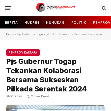
BERITA
HUKRIM
NUNUKAN
POLITIK
PEMPROV
Home
»
Pjs Gubernur Togap Tekankan Kolaborasi Bersama Sukseskan Pilkada Serentak 2024
PEMPROV KALTARA
Pjs Gubernur Togap
Tekankan Kolaborasi
Bersama Sukseskan
Pilkada Serentak 2024
31/10/2024
2 Mins Read