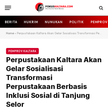
BERITA
HUKRIM
NUNUKAN
POLITIK
PEMPROV
Home
»
Perpustakaan Kaltara Akan Gelar Sosialisasi Transformasi Perpustakaan Berbasis Inklusi Sosial di Tanjung Selor
PEMPROV KALTARA
Perpustakaan Kaltara Akan
Gelar Sosialisasi
Transformasi
Perpustakaan Berbasis
Inklusi Sosial di Tanjung
Selor