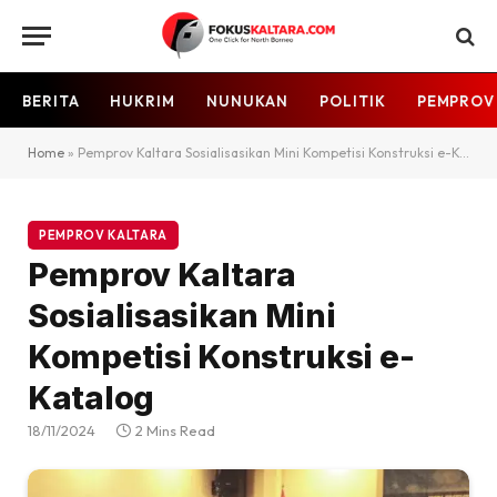
BERITA
HUKRIM
NUNUKAN
POLITIK
PEMPROV
Home
»
Pemprov Kaltara Sosialisasikan Mini Kompetisi Konstruksi e-Katalog
PEMPROV KALTARA
Pemprov Kaltara
Sosialisasikan Mini
Kompetisi Konstruksi e-
Katalog
18/11/2024
2 Mins Read