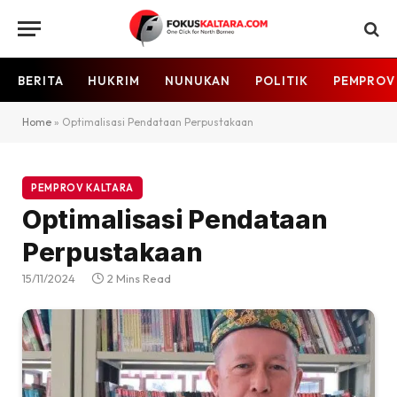
BERITA
HUKRIM
NUNUKAN
POLITIK
PEMPROV
Home
»
Optimalisasi Pendataan Perpustakaan
PEMPROV KALTARA
Optimalisasi Pendataan
Perpustakaan
15/11/2024
2 Mins Read