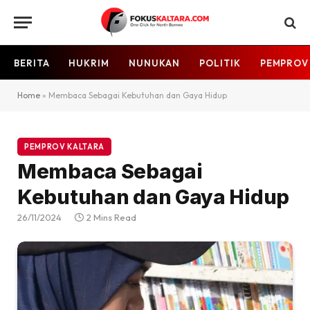
BERITA
HUKRIM
NUNUKAN
POLITIK
PEMPROV
Home
»
Membaca Sebagai Kebutuhan dan Gaya Hidup
PEMPROV KALTARA
Membaca Sebagai
Kebutuhan dan Gaya Hidup
26/11/2024
2 Mins Read