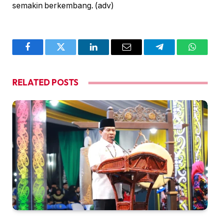
semakin berkembang. (adv)
Facebook
Twitter
LinkedIn
Email
Telegram
WhatsA
RELATED
POSTS