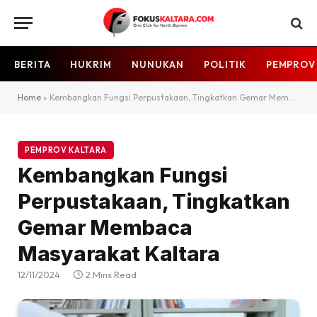
BERITA
HUKRIM
NUNUKAN
POLITIK
PEMPROV
Home
»
Kembangkan Fungsi Perpustakaan, Tingkatkan Gemar Membaca Masyarakat Kaltara
PEMPROV KALTARA
Kembangkan Fungsi
Perpustakaan, Tingkatkan
Gemar Membaca
Masyarakat Kaltara
12/11/2024
2 Mins Read