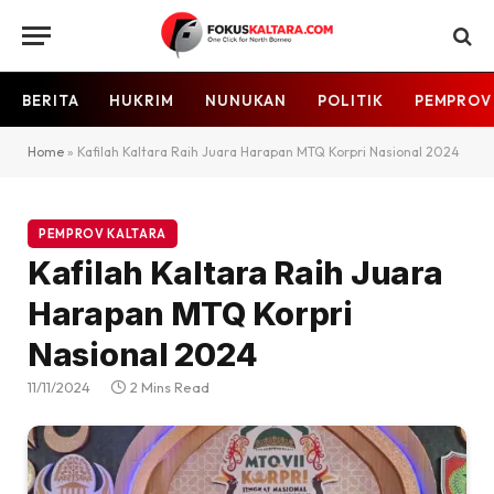
BERITA
HUKRIM
NUNUKAN
POLITIK
PEMPROV
Home
»
Kafilah Kaltara Raih Juara Harapan MTQ Korpri Nasional 2024
PEMPROV KALTARA
Kafilah Kaltara Raih Juara
Harapan MTQ Korpri
Nasional 2024
11/11/2024
2 Mins Read