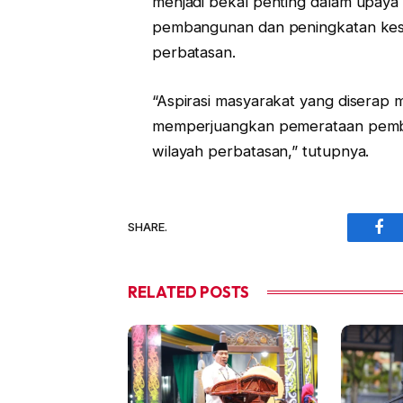
menjadi bekal penting dalam upay
pembangunan dan peningkatan kese
perbatasan.
“Aspirasi masyarakat yang diserap 
memperjuangkan pemerataan pemba
wilayah perbatasan,” tutupnya.
SHARE.
Fac
RELATED
POSTS