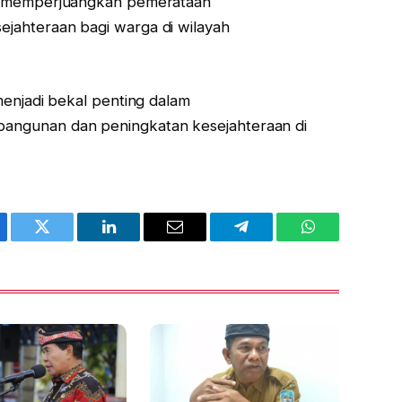
a memperjuangkan pemerataan
jahteraan bagi warga di wilayah
menjadi bekal penting dalam
ngunan dan peningkatan kesejahteraan di
ebook
Twitter
LinkedIn
Email
Telegram
WhatsApp