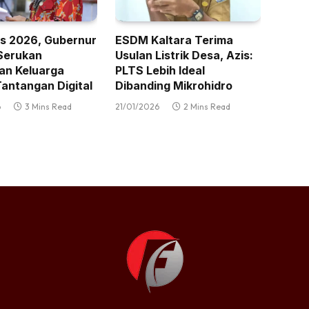
s 2026, Gubernur
ESDM Kaltara Terima
Serukan
Usulan Listrik Desa, Azis:
an Keluarga
PLTS Lebih Ideal
antangan Digital
Dibanding Mikrohidro
6
3 Mins Read
21/01/2026
2 Mins Read