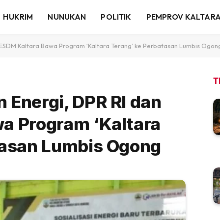
HUKRIM
NUNUKAN
POLITIK
PEMPROV KALTAR
 ESDM Kaltara Bawa Program ‘Kaltara Terang’ ke Perbatasan Lumbis Ogon
T
 Energi, DPR RI dan
a Program ‘Kaltara
tasan Lumbis Ogong