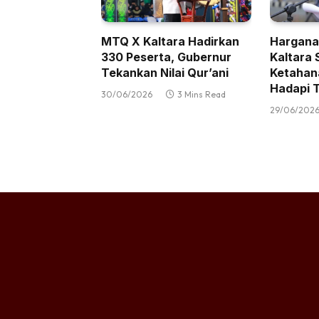
MTQ X Kaltara Hadirkan
Hargana
330 Peserta, Gubernur
Kaltara 
Tekankan Nilai Qur’ani
Ketahan
Hadapi T
30/06/2026
3 Mins Read
29/06/202