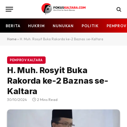
BERITA
HUKRIM
NUNUKAN
POLITIK
PEMPROV
Home
»
H. Muh. Rosyit Buka Rakorda ke-2 Baznas se-Kaltara
PEMPROV KALTARA
H. Muh. Rosyit Buka
Rakorda ke-2 Baznas se-
Kaltara
30/10/2024
2 Mins Read