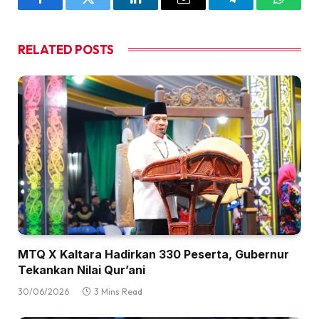
Facebook
Twitter
LinkedIn
Email
Telegram
WhatsA
RELATED
POSTS
MTQ X Kaltara Hadirkan 330 Peserta, Gubernur
Tekankan Nilai Qur’ani
30/06/2026
3 Mins Read