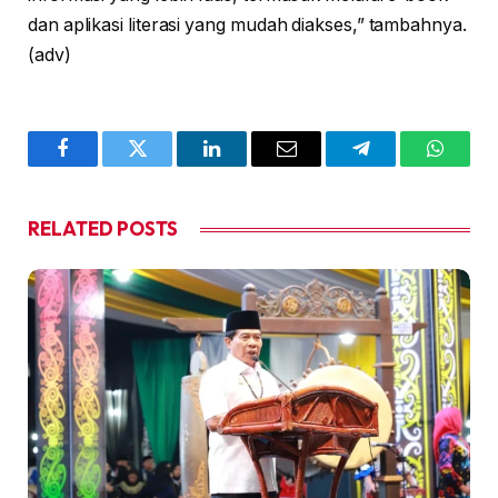
dan aplikasi literasi yang mudah diakses,” tambahnya.
(adv)
Facebook
Twitter
LinkedIn
Email
Telegram
WhatsA
RELATED
POSTS