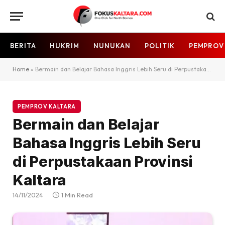
BERITA
HUKRIM
NUNUKAN
POLITIK
PEMPROV
Home
»
Bermain dan Belajar Bahasa Inggris Lebih Seru di Perpustakaan Provinsi Kaltara
PEMPROV KALTARA
Bermain dan Belajar
Bahasa Inggris Lebih Seru
di Perpustakaan Provinsi
Kaltara
14/11/2024
1 Min Read