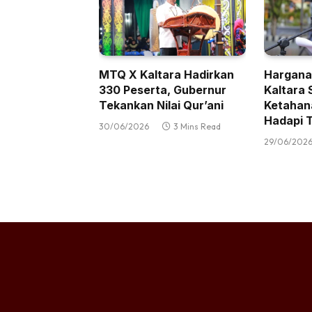
MTQ X Kaltara Hadirkan
Hargana
330 Peserta, Gubernur
Kaltara 
Tekankan Nilai Qur’ani
Ketahan
Hadapi T
30/06/2026
3 Mins Read
29/06/202