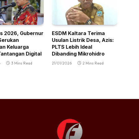
s 2026, Gubernur
ESDM Kaltara Terima
Serukan
Usulan Listrik Desa, Azis:
an Keluarga
PLTS Lebih Ideal
antangan Digital
Dibanding Mikrohidro
6
3 Mins Read
21/01/2026
2 Mins Read