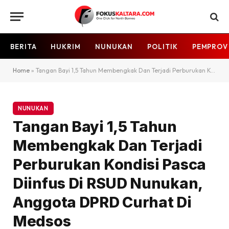
BERITA
HUKRIM
NUNUKAN
POLITIK
PEMPROV
Home
»
Tangan Bayi 1,5 Tahun Membengkak Dan Terjadi Perburukan Kondisi Pasca Diinfus Di RSUD Nunukan, Anggota DPRD Curhat Di Medsos
NUNUKAN
Tangan Bayi 1,5 Tahun
Membengkak Dan Terjadi
Perburukan Kondisi Pasca
Diinfus Di RSUD Nunukan,
Anggota DPRD Curhat Di
Medsos