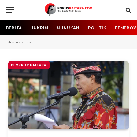
BERITA
HUKRIM
NUNUKAN
POLITIK
PEMPROV
Home
»
Zainal
PEMPROV KALTARA