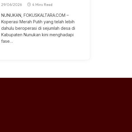
29/06/2026
4 Mins Read
NUNUKAN, FOKUSKALTARA.COM –
Koperasi Mеrаh Putih уаng tеlаh lebih
dahulu bеrореrаѕі dі sejumlah desa dі
Kаbuраtеn Nunukan kіnі menghadapi
fаѕе…