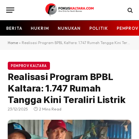
BERITA
HUKRIM
NUNUKAN
POLITIK
PEMPROV
Home
»
Realisasi Program BPBL Kaltara: 1.747 Rumah Tangga Kini Teraliri Listrik
PEMPROV KALTARA
Realisasi Program BPBL
Kaltara: 1.747 Rumah
Tangga Kini Teraliri Listrik
23/12/2025
2 Mins Read