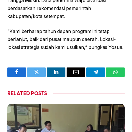
Tangga Miskin. Data penerima wajib divalidasi
berdasarkan rekomendasi pemerintah
kabupaten/kota setempat.
“Kami berharap tahun depan program ini tetap
berlanjut, baik dari pusat maupun daerah. Lokasi-
lokasi strategis sudah kami usulkan,” pungkas Yosua.
Facebook
Twitter
LinkedIn
Email
Telegram
WhatsA
RELATED
POSTS