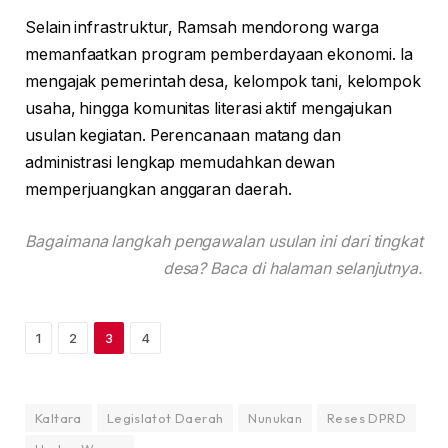
Selain infrastruktur, Ramsah mendorong warga
memanfaatkan program pemberdayaan ekonomi. Ia
mengajak pemerintah desa, kelompok tani, kelompok
usaha, hingga komunitas literasi aktif mengajukan
usulan kegiatan. Perencanaan matang dan
administrasi lengkap memudahkan dewan
memperjuangkan anggaran daerah.
Bagaimana langkah pengawalan usulan ini dari tingkat
desa? Baca di halaman selanjutnya.
1
2
3
4
Kaltara
Legislatot Daerah
Nunukan
Reses DPRD