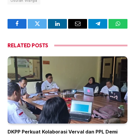
Usulan Warga
Facebook
Twitter
LinkedIn
Email
Telegram
WhatsA
RELATED
POSTS
DKPP Perkuat Kolaborasi Verval dan PPL Demi