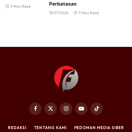
Perbatasan
3 Mins Read
15/07/2026
3 Mins Read
Facebook
X
Instagram
YouTube
TikTok
(Twitter)
REDAKSI
TENTANG KAMI
PEDOMAN MEDIA SIBER