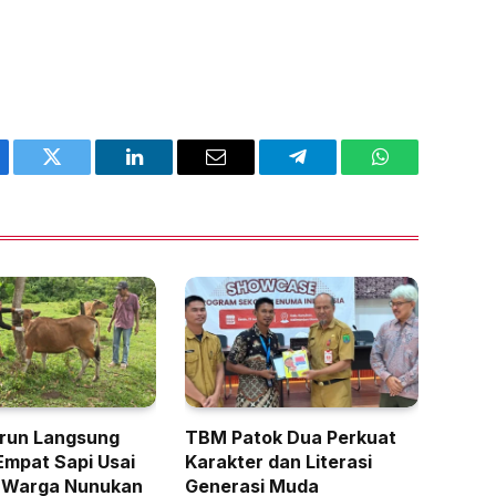
ebook
Twitter
LinkedIn
Email
Telegram
WhatsApp
run Langsung
TBM Patok Dua Perkuat
Empat Sapi Usai
Karakter dan Literasi
 Warga Nunukan
Generasi Muda