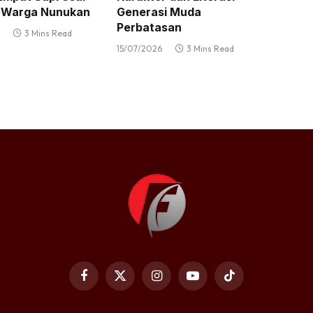
 Warga Nunukan
Generasi Muda
Perbatasan
3 Mins Read
15/07/2026
3 Mins Read
Facebook
X
Instagram
YouTube
TikTok
(Twitter)