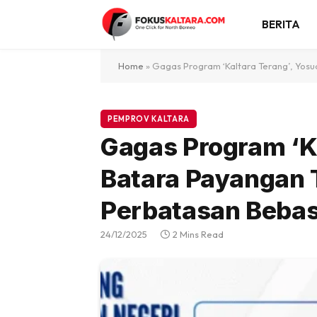
BERITA
Home
»
Gagas Program ‘Kaltara Terang’, Yos
PEMPROV KALTARA
Gagas Program ‘Ka
Batara Payangan 
Perbatasan Bebas
24/12/2025
2 Mins Read