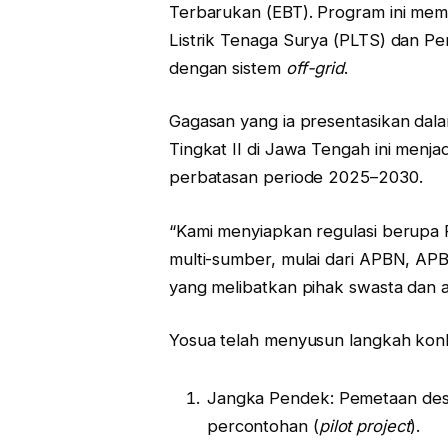
Terbarukan (EBT). Program ini me
Listrik Tenaga Surya (PLTS) dan P
dengan sistem
off-grid
.
Gagasan yang ia presentasikan dal
Tingkat II di Jawa Tengah ini menja
perbatasan periode 2025–2030.
“Kami menyiapkan regulasi berupa
multi-sumber, mulai dari APBN, AP
yang melibatkan pihak swasta dan ak
Yosua telah menyusun langkah konk
Jangka Pendek: Pemetaan desa
percontohan (
pilot project
).