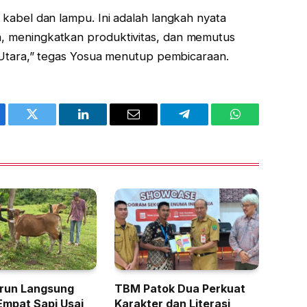
kabel dan lampu. Ini adalah langkah nyata
 meningkatkan produktivitas, dan memutus
 Utara,” tegas Yosua menutup pembicaraan.
ebook
Twitter
LinkedIn
Email
Telegram
WhatsApp
run Langsung
TBM Patok Dua Perkuat
Empat Sapi Usai
Karakter dan Literasi