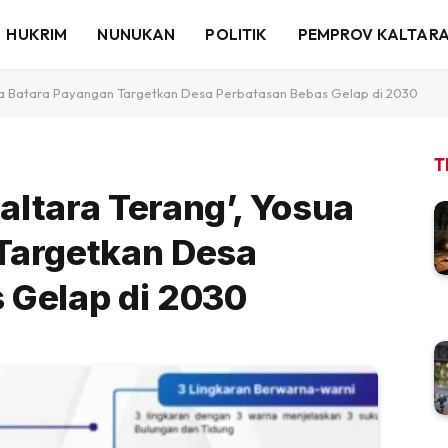
HUKRIM
NUNUKAN
POLITIK
PEMPROV KALTAR
ua Batara Payangan Targetkan Desa Perbatasan Bebas Gelap di 2030
T
ltara Terang’, Yosua
Targetkan Desa
 Gelap di 2030