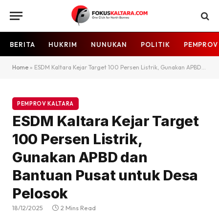
BERITA
HUKRIM
NUNUKAN
POLITIK
PEMPROV
Home
»
ESDM Kaltara Kejar Target 100 Persen Listrik, Gunakan APBD dan Bantuan Pusat untuk Desa Pelosok
PEMPROV KALTARA
ESDM Kaltara Kejar Target
100 Persen Listrik,
Gunakan APBD dan
Bantuan Pusat untuk Desa
Pelosok
18/12/2025
2 Mins Read