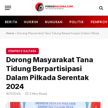
BERITA
HUKRIM
NUNUKAN
POLITIK
PEMPROV
Home
»
Dorong Masyarakat Tana Tidung Berpartisipasi Dalam Pilkada Serentak 2024
PEMPROV KALTARA
Dorong Masyarakat Tana
Tidung Berpartisipasi
Dalam Pilkada Serentak
2024
18/11/2024
2 Mins Read