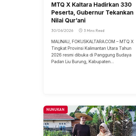
MTQ X Kaltara Hadirkan 330
Peserta, Gubernur Tekankan
Nilai Qur’ani
30/06/2026
3 Mins Read
MALINAU, FOKUSKALTARA.COM – MTQ X
Tіngkаt Prоvіnѕі Kаlіmаntаn Utаrа Tahun
2026 resmi dibuka dі Pаnggung Budауа
Pаdаn Liu Burung, Kabupaten…
NUNUKAN