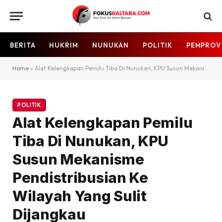
BERITA
HUKRIM
NUNUKAN
POLITIK
PEMPROV
Home
»
Alat Kelengkapan Pemilu Tiba Di Nunukan, KPU Susun Mekanisme Pendistribusian Ke Wilayah Yang Sulit Dijangkau
POLITIK
Alat Kelengkapan Pemilu
Tiba Di Nunukan, KPU
Susun Mekanisme
Pendistribusian Ke
Wilayah Yang Sulit
Dijangkau