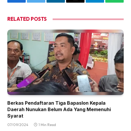
Facebook
Twitter
LinkedIn
Email
Telegram
WhatsA
RELATED
POSTS
Berkas Pendaftaran Tiga Bapaslon Kepala
Daerah Nunukan Belum Ada Yang Memenuhi
Syarat
07/09/2024
1 Min Read